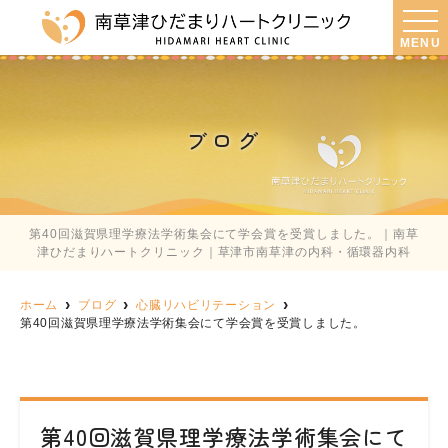
MENU
ブログ
第40回滋賀県理学療法学術集会にて学会賞を受賞しました。｜南草
津ひだまりハートクリニック｜草津市南草津の内科・循環器内科
ホーム
ブログ
心臓リハビリテーション
第40回滋賀県理学療法学術集会にて学会賞を受賞しました。
第40回滋賀県理学療法学術集会にて