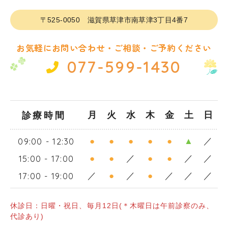
〒525-0050
滋賀県草津市南草津3丁目4番7
お気軽にお問い合わせ・ご相談・ご予約ください
077-599-1430
診療時間
月
火
水
木
金
土
日
09:00 - 12:30
●
●
●
●
●
▲
／
15:00 - 17:00
●
●
／
●
●
／
／
17:00 - 19:00
／
●
／
●
／
／
／
休診日：日曜・祝日、毎月12日(＊木曜日は午前診察のみ、
代診あり)