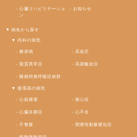
心臓リハビリテーショ
お知らせ
ン
病名から探す
▼ 内科の病気
糖尿病
高血圧
脂質異常症
高尿酸血症
睡眠時無呼吸症候群
▼ 循環器の病気
心筋梗塞
狭心症
心臓弁膜症
心不全
不整脈
閉塞性動脈硬化症