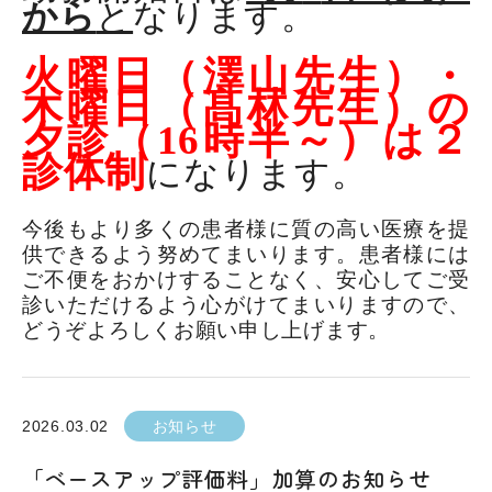
から
と
なります。
火曜日（澤山先生）・
木曜日（髙林先生）の
夕診（
16
時半～）
は２
診体制
になります。
今後もより多くの患者様に質の高い医療を提
供できるよう努めてまいります。患者様には
ご不便をおかけすることなく、安心してご受
診いただけるよう心がけてまいりますので、
どうぞよろしくお願い申し上げます。
2026.03.02
お知らせ
「ベースアップ評価料」加算のお知らせ