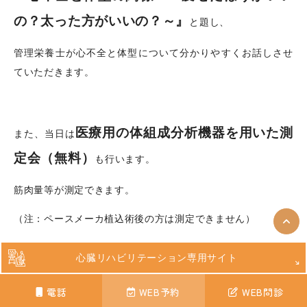
の？太った方がいいの？～』
と題し、
管理栄養士が心不全と体型について分かりやすくお話しさせ
ていただきます。
医療用の体組成分析機器を用いた測
また、当日は
定会（無料）
も行います。
筋肉量等が測定できます。
（注：ペースメーカ植込術後の方は測定できません）
心臓リハビリテーション専用サイト
先着順になりますので、ご興味ありましたらこの機会にぜひ
電話
WEB予約
WEB問診
ご参加ください。