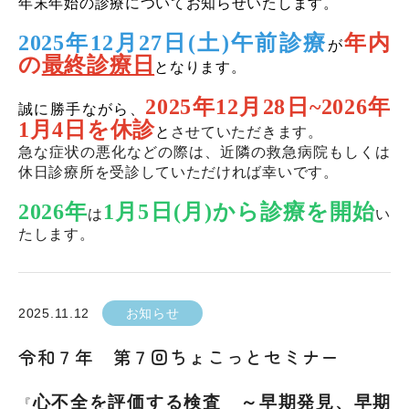
年末年始の診療についてお知らせいたします。
2025年12
月
27
日
(
土
)午前診療
年内
が
の
最終診療日
となります。
2025
年
12
月
28
日
~2026
年
誠に勝手ながら、
1
月4
日を休診
と
させていただきます。
急な症状の悪化などの際は、近隣の救急病院もしくは
休日診療所を受診していただければ幸いです。
2026年
1
月5
日
(
月
)
から診療を開始
は
い
たします。
2025.11.12
お知らせ
令和７年 第７回ちょこっとセミナー
心不全を評価する検査 ～早期発見、早期
『