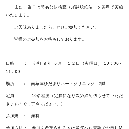
また、当日は簡易な尿検査（尿試験紙法）を無料で実施
いたします。
ご興味ありましたら、ぜひご参加ください。
皆様のご参加をお待ちしております。
日時 ： 令和 ８年 ５月 １２日（火曜日）
10
：
00
～
11
：
00
場所 ： 南草津ひだまりハートクリニック
2
階
定員 ：
10
名程度（定員になり次第締め切らせていただ
きますのでご了承ください。）
参加費 ： 無料
参加方法： 参加を希望される方は当院へお電話でお申し込