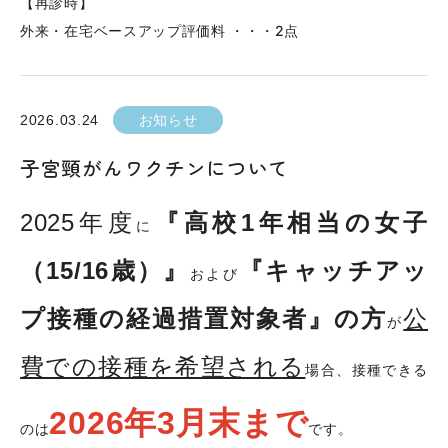
【再診時】
外来・在宅ベースアップ評価料 ・・・2点
2026.03.24
お知らせ
子宮頸がんワクチンについて
2025
年度
『高校
1
年相当の女子
に
（
15/16
歳）』
『キャッチアッ
および
プ接種の経過措置対象者』の方
公
が
費での接種を希望される
場合、接種できる
2026
年
3
月末まで
のは
です。