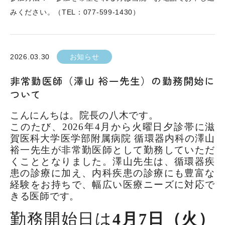
みください。（
TEL
：
077-599-1430
）
2026.03.30
お知らせ
非常勤医師（澤山 裕一先生）の勤務開始に
ついて
こんにんちは。院長の八木です。
このたび、
2026
年
4
月から火曜日夕診帯に滋
賀医科大学医学部附属病院 循環器内科の澤山
裕一先生が非常勤医師として勤務していただ
くこととなりました。澤山先生は、循環器疾
患の診療に加え、内科疾患の診療にも豊富な
経験をお持ちで、幅広い医療ニーズに対応で
きる医師です。
勤務開始日は
4
月
7
日（火）