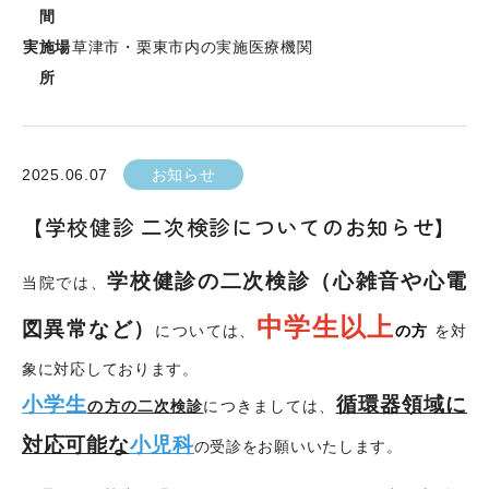
間
実施場
草津市・栗東市内の実施医療機関
所
2025.06.07
お知らせ
【学校健診 二次検診についてのお知らせ】
学校健診の二次検診（心雑音や心電
当院では、
中学生以上
図異常など）
については、
の方
を対
象に対応しております。
小学生
循環器領域に
の方の二次検診
につきましては、
対応可能な
小児科
の受診をお願いいたします。