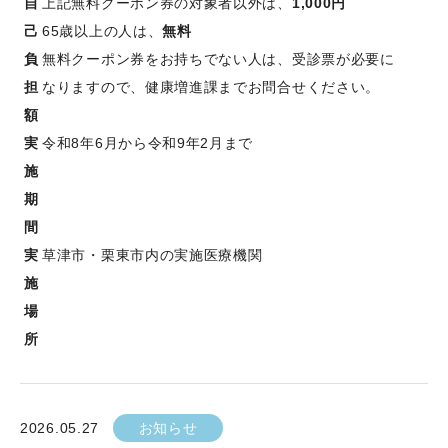
自
上記無料クーポン券の対象者以外は、
1,000円
己
65歳以上の人は、
無料
負
無料クーポン券をお持ちでない人は、受診票が必要に
担
なりますので、健康増進課までお問合せください。
額
実
令和8年6月から令和9年2月まで
施
期
間
実
草津市・栗東市内の実施医療機関
施
場
所
2026.05.27
お知らせ