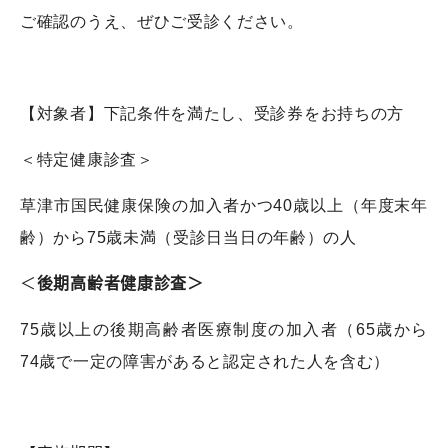
ご確認のうえ、ぜひご受診ください。
【対象者】下記条件を満たし、受診券をお持ちの方
＜特定健康診査＞
草津市国民健康保険の加入者かつ
40
歳以上（年度末年
齢）から
75
歳未満（受診日当日の年齢）の人
＜
後期高齢者健康診査＞
75
歳以上の後期高齢者医療制度の加入者（
65
歳から
74
歳で一定の障害があると認定された人を含む）