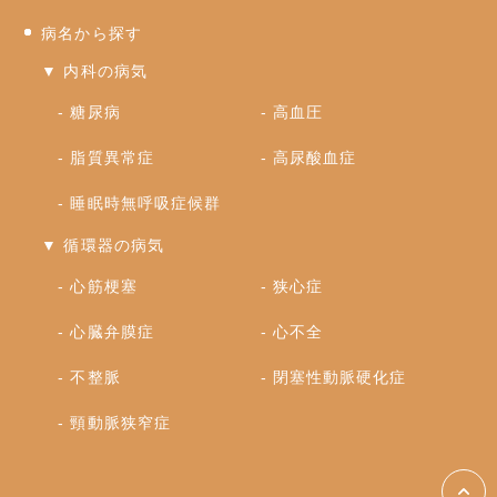
病名から探す
▼ 内科の病気
糖尿病
高血圧
脂質異常症
高尿酸血症
睡眠時無呼吸症候群
▼ 循環器の病気
心筋梗塞
狭心症
心臓弁膜症
心不全
不整脈
閉塞性動脈硬化症
頸動脈狭窄症