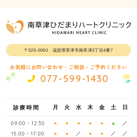
〒525-0050
滋賀県草津市南草津3丁目4番7
お気軽にお問い合わせ・ご相談・ご予約ください
077-599-1430
診療時間
月
火
水
木
金
土
日
09:00 - 12:30
●
●
●
●
●
▲
／
15:00 - 17:00
●
●
／
●
●
／
／