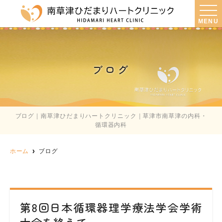
MENU
ブログ
ブログ｜南草津ひだまりハートクリニック｜草津市南草津の内科・
循環器内科
ホーム
ブログ
第8回日本循環器理学療法学会学術