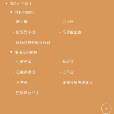
病名から探す
▼ 内科の病気
糖尿病
高血圧
脂質異常症
高尿酸血症
睡眠時無呼吸症候群
▼ 循環器の病気
心筋梗塞
狭心症
心臓弁膜症
心不全
不整脈
閉塞性動脈硬化症
頸動脈狭窄症