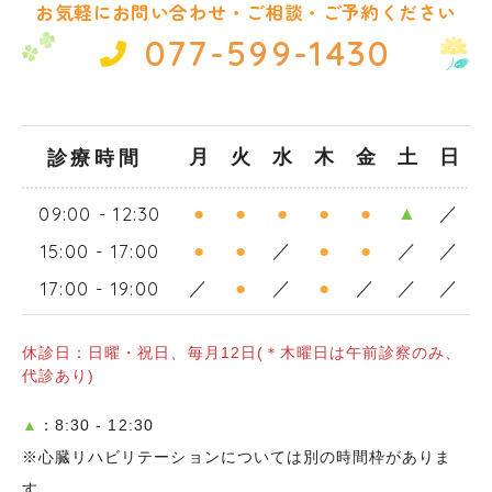
お気軽にお問い合わせ・ご相談・ご予約ください
077-599-1430
診療時間
月
火
水
木
金
土
日
09:00 - 12:30
●
●
●
●
●
▲
／
15:00 - 17:00
●
●
／
●
●
／
／
17:00 - 19:00
／
●
／
●
／
／
／
休診日：日曜・祝日、毎月12日(＊木曜日は午前診察のみ、
代診あり)
▲
：8:30 - 12:30
※心臓リハビリテーションについては別の時間枠がありま
す。